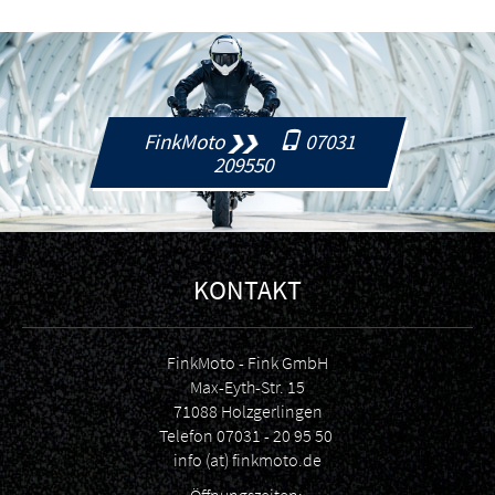
FinkMoto
07031
209550
KONTAKT
FinkMoto - Fink GmbH
Max-Eyth-Str. 15
71088 Holzgerlingen
Telefon
07031 - 20 95 50
info (at) finkmoto.de