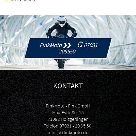
FinkMoto
07031
209550
KONTAKT
FinkMoto - Fink GmbH
Max-Eyth-Str. 15
71088 Holzgerlingen
Telefon
07031 - 20 95 50
info (at) finkmoto.de