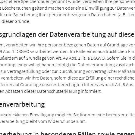
speziellere Speicherdauer genannt wurde, verbleiben Ihre personenb
es Löschersuchen geltend machen oder eine Einwilligung zur Datenver
 für die Speicherung Ihrer personenbezogenen Daten haben (z. B. ste
l dieser Gründe.
sgrundlagen der Datenverarbeitung auf diese
n, verarbeiten wir Ihre personenbezogenen Daten auf Grundlage von Art.
9 Abs. 1 DSGVO verarbeitet werden. Im Falle einer ausdrücklichen E
ußerdem auf Grundlage von Art. 49 Abs. 1 lit. a DSGVO. Sofern Sie in 
rprinting) eingewilligt haben, erfolgt die Datenverarbeitung zusätzlic
en zur Vertragserfüllung oder zur Durchführung vorvertraglicher Maßnah
 verarbeiten wir Ihre Daten, sofern diese zur Erfüllung einer rechtlich
ferner auf Grundlage unseres berechtigten Interesses nach Art. 6 Abs. 1
n Absätzen dieser Datenschutzerklärung informiert.
tenverarbeitung
usdrücklichen Einwilligung möglich. Sie können eine bereits erteilte 
verarbeitung bleibt vom Widerruf unberührt.
nerhebung in besonderen Fällen sowie gegen