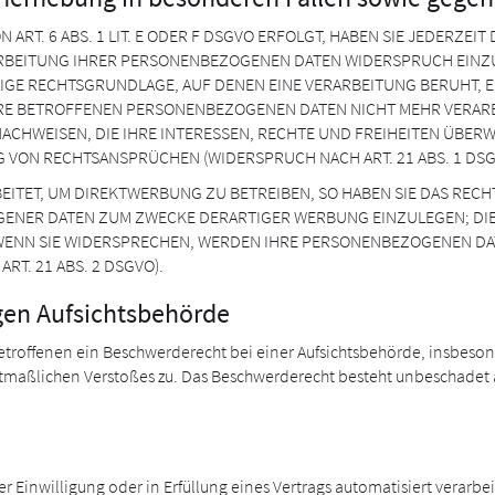
T. 6 ABS. 1 LIT. E ODER F DSGVO ERFOLGT, HABEN SIE JEDERZEIT 
RBEITUNG IHRER PERSONENBEZOGENEN DATEN WIDERSPRUCH EINZULE
LIGE RECHTSGRUNDLAGE, AUF DENEN EINE VERARBEITUNG BERUHT,
RE BETROFFENEN PERSONENBEZOGENEN DATEN NICHT MEHR VERARBE
CHWEISEN, DIE IHRE INTERESSEN, RECHTE UND FREIHEITEN ÜBERW
VON RECHTSANSPRÜCHEN (WIDERSPRUCH NACH ART. 21 ABS. 1 DSG
TET, UM DIREKTWERBUNG ZU BETREIBEN, SO HABEN SIE DAS RECHT
NER DATEN ZUM ZWECKE DERARTIGER WERBUNG EINZULEGEN; DIES G
WENN SIE WIDERSPRECHEN, WERDEN IHRE PERSONENBEZOGENEN DA
T. 21 ABS. 2 DSGVO).
gen Aufsichts­behörde
troffenen ein Beschwerderecht bei einer Aufsichtsbehörde, insbeson
 mutmaßlichen Verstoßes zu. Das Beschwerderecht besteht unbeschadet
er Einwilligung oder in Erfüllung eines Vertrags automatisiert verarbe