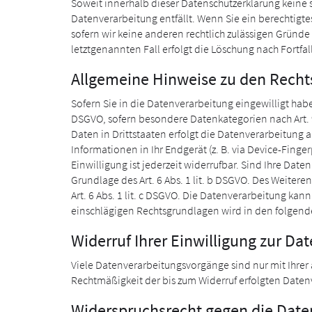
Soweit innerhalb dieser Datenschutzerklärung keine 
Datenverarbeitung entfällt. Wenn Sie ein berechtigt
sofern wir keine anderen rechtlich zulässigen Gründe
letztgenannten Fall erfolgt die Löschung nach Fortfal
Allgemeine Hinweise zu den Recht
Sofern Sie in die Datenverarbeitung eingewilligt habe
DSGVO, sofern besondere Datenkategorien nach Art. 
Daten in Drittstaaten erfolgt die Datenverarbeitung a
Informationen in Ihr Endgerät (z. B. via Device-Finge
Einwilligung ist jederzeit widerrufbar. Sind Ihre Dat
Grundlage des Art. 6 Abs. 1 lit. b DSGVO. Des Weiteren
Art. 6 Abs. 1 lit. c DSGVO. Die Datenverarbeitung kann 
einschlägigen Rechtsgrundlagen wird in den folgende
Widerruf Ihrer Einwilligung zur Da
Viele Datenverarbeitungsvorgänge sind nur mit Ihrer a
Rechtmäßigkeit der bis zum Widerruf erfolgten Daten
Widerspruchsrecht gegen die Date