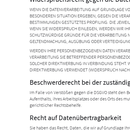
WENN DIE DATENVERARBEITUNG AUF GRUNDLAGE VON AR
BESONDEREN SITUATION ERGEBEN, GEGEN DIE VERA
BESTIMMUNGEN GESTÜTZTES PROFILING. DIE JEWEI
WENN SIE WIDERSPRUCH EINLEGEN, WERDEN WIR IH
SCHUTZWÜRDIGE GRÜNDE FÜR DIE VERARBEITUNG NA
GELTENDMACHUNG, AUSÜBUNG ODER VERTEIDIGUNG 
WERDEN IHRE PERSONENBEZOGENEN DATEN VERARBEI
VERARBEITUNG SIE BETREFFENDER PERSONENBEZOGE
SOLCHER DIREKTWERBUNG IN VERBINDUNG STEHT. 
DIREKTWERBUNG VERWENDET (WIDERSPRUCH NACH AR
Beschwerde­recht bei der zuständi
Im Falle von Verstößen gegen die DSGVO steht den Be
Aufenthalts, ihres Arbeitsplatzes oder des Orts des
gerichtlicher Rechtsbehelfe.
Recht auf Daten­übertrag­barkeit
Sie haben das Recht, Daten, die wir auf Grundlage Ihr