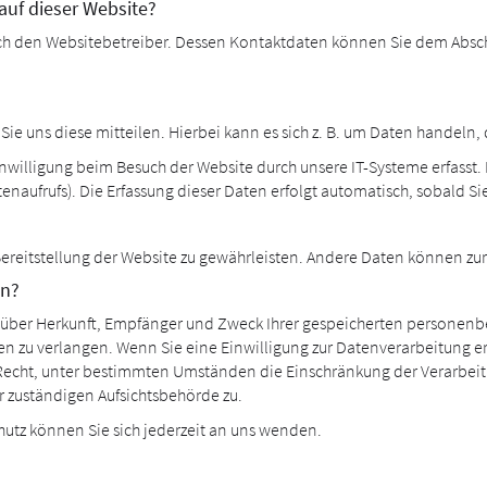
 auf dieser Website?
rch den Websitebetreiber. Dessen Kontaktdaten können Sie dem Abschni
e uns diese mitteilen. Hierbei kann es sich z. B. um Daten handeln, 
illigung beim Besuch der Website durch unsere IT-Systeme erfasst. D
enaufrufs). Die Erfassung dieser Daten erfolgt automatisch, sobald Si
 Bereitstellung der Website zu gewährleisten. Andere Daten können z
en?
nft über Herkunft, Empfänger und Zweck Ihrer gespeicherten persone
en zu verlangen. Wenn Sie eine Einwilligung zur Datenverarbeitung er
 Recht, unter bestimmten Umständen die Einschränkung der Verarbei
r zuständigen Aufsichtsbehörde zu.
utz können Sie sich jederzeit an uns wenden.