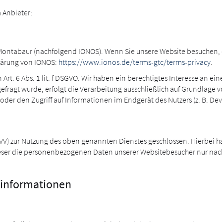
 Anbieter:
0 Montabaur (nachfolgend IONOS). Wenn Sie unsere Website besuchen, er
klärung von IONOS:
https://www.ionos.de/terms-gtc/terms-privacy
.
t. 6 Abs. 1 lit. f DSGVO. Wir haben ein berechtigtes Interesse an ein
ragt wurde, erfolgt die Verarbeitung ausschließlich auf Grundlage von
oder den Zugriff auf Informationen im Endgerät des Nutzers (z. B. De
AVV) zur Nutzung des oben genannten Dienstes geschlossen. Hierbei h
dieser die personenbezogenen Daten unserer Websitebesucher nur na
t­informationen