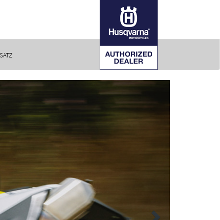
SATZ
Next