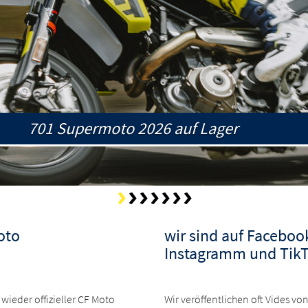
701 Enduro R jetzt bei uns
oto
wir sind auf Faceboo
Instagramm und Tik
 wieder offizieller CF Moto
Wir veröffentlichen oft Vides v