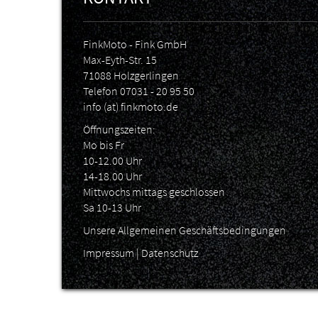
FinkMoto - Fink GmbH
Max-Eyth-Str. 15
71088 Holzgerlingen
Telefon
07031 - 20 95 50
info (at) finkmoto.de
Öffnungszeiten:
Mo bis Fr
10-12.00 Uhr
14-18.00 Uhr
Mittwochs mittags geschlossen
Sa 10-13 Uhr
Unsere Allgemeinen Geschäftsbedingungen
Impressum
|
Datenschutz