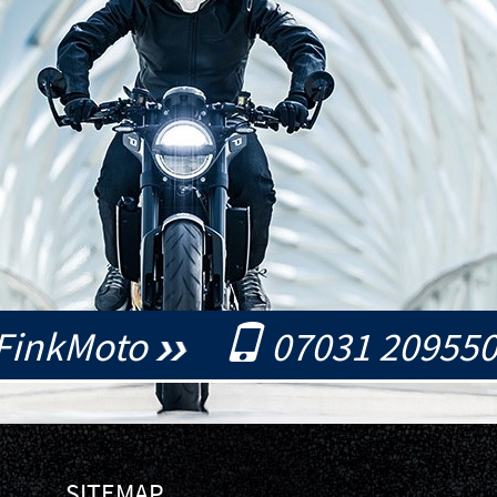
FinkMoto
07031 20955
SITEMAP