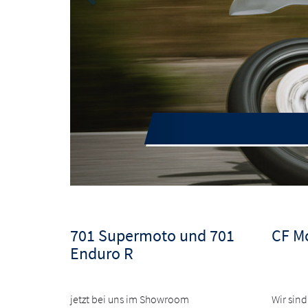
701 Supermoto und 701
CF M
Enduro R
jetzt bei uns im Showroom
Wir sind