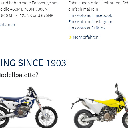
 und haben viele Fahrzeuge am
Fahrzeugen oder Umbauten. Sc
ie die 450MT, 700MT, 800MT
einfach mal rein
, 800 MT-X, 125NK und 675NK
FinkMoto auf Facebook
FinkMoto auf Instagram
erfahren
FinkMoto auf TikTok
Mehr erfahren
ING SINCE 1903
odellpalette?